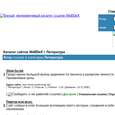
Гла
Я ищу
среди
Каталог сайтов WeBDeX
Литература
>
Array
ссылок в категории
Литература
Shop-Script
1
Представлен большой выбор аудиокниг по бизнесу и развитию личности. 
Приемлемые цены.
Адрес сайта:
http://www.audio-knigi.net/
| "
Литература
" | Хитов: 2 | Голосов: 1 | Рейтинг: 1.00 | Добавлен: 10.11.2006 |
|
|
|
|
Доступен
Уникальная ссылка
Оце
Притчи для всех.
2
Сайт собрал в себе большую коллекцию притч, которые, соединяя в себе
обновлении.