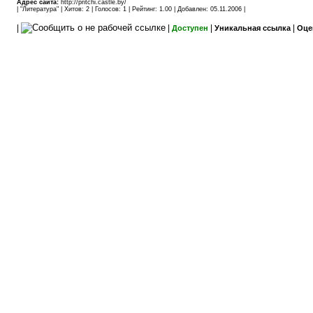
Адрес сайта:
http://pritchi.castle.by/
| "
Литература
" | Хитов: 2 | Голосов: 1 | Рейтинг: 1.00 | Добавлен: 05.11.2006 |
|
|
|
|
Доступен
Уникальная ссылка
Оце