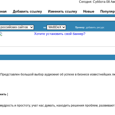
Сегодня: Суббота 08 
вная
Добавить ссылку
Изменить ссылку
Новые
Популя
на
Пример:
добавить ресурс
Представлен большой выбор аудиокниг об успехе в бизнесе известнейших люд
|
нить
 мудрость и простоту, учат нас думать, находить решения проблем, развива