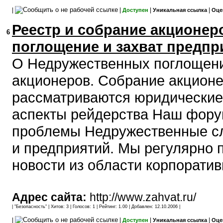
|
|
|
|
Доступен
Уникальная ссылка
Оце
Реестр и собрание акционер
6
поглощение и захват предпри
О Недружественных поглощени
акционеров. Собрание акционе
рассматриваются юридические,
аспекты рейдерства Наш фору
проблемы Недружественные сл
и предприятий. Мы регулярно 
новости из области корпоратив
Адрес сайта:
http://www.zahvat.ru/
| "
Безопасность
" | Хитов: 3 | Голосов: 1 | Рейтинг: 1.00 | Добавлен: 12.10.2006 |
|
|
|
|
Доступен
Уникальная ссылка
Оце